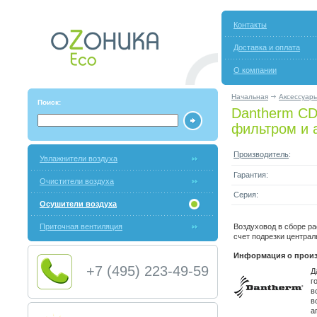
Контакты
Доставка и оплата
О компании
Начальная
Аксессуар
Поиск:
Dantherm CD
фильтром и 
Производитель
:
Увлажнители воздуха
Гарантия:
Очистители воздуха
Серия:
Осушители воздуха
Приточная вентиляция
Воздуховод в сборе ра
счет подрезки централ
Информация о произ
+7 (495) 223-49-59
Д
г
в
в
а