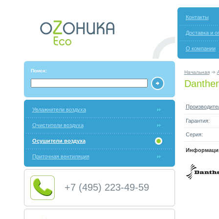
Контакты
Доставка и о
О компании
Поиск:
Начальная
Danthe
Производите
Увлажнители воздуха
Гарантия:
Очистители воздуха
Серия:
Осушители воздуха
Информация
Приточная вентиляция
+7 (495) 223-49-59