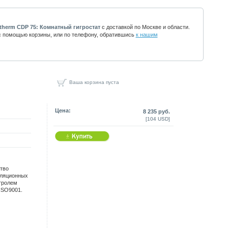
therm CDP 75: Комнатный гигростат
с доставкой по Москве и области.
 помощью корзины, или по телефону, обратившись
к нашим
Ваша корзина пуста
Цена:
8 235 руб.
[104 USD]
тво
иляционных
тролем
ISO9001.