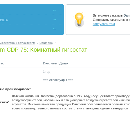
Вы можете заказать
Dan
плата
Оформить заказ можно с
консультантам
.
Аксессуары к осушителям
Dantherm
rm CDP 75: Комнатный гигростат
ль
:
Dantherm
[Дания]
1 год
=== Аксессуары ===
 о производителе:
Датская компания Dantherm (образована в 1958 году) осуществляет производс
воздухоосушителей, мобильных и стационарных воздухонагревателей и вент
агрегатов. Высокое качество продукции Dantherm обеспечивается полным кон
всего производственного цикла в соответствии с международным стандартом 