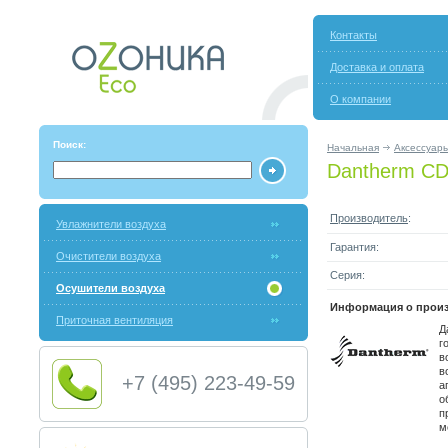
Контакты
Доставка и оплата
О компании
Поиск:
Начальная
Аксессуар
Dantherm CD
Производитель
:
Увлажнители воздуха
Гарантия:
Очистители воздуха
Серия:
Осушители воздуха
Информация о произ
Приточная вентиляция
Д
г
в
в
+7 (495) 223-49-59
а
о
п
м