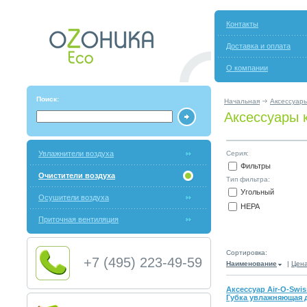
Контакты
Доставка и оплата
О компании
Поиск:
Начальная
Аксессуары
Аксессуары 
Увлажнители воздуха
Серия:
Фильтры
Очистители воздуха
Тип фильтра:
Угольный
Осушители воздуха
HEPA
Приточная вентиляция
Сортировка:
+7 (495) 223-49-59
Наименование
|
Цен
Аксессуар Air-O-Swiss
Губка увлажняющая 